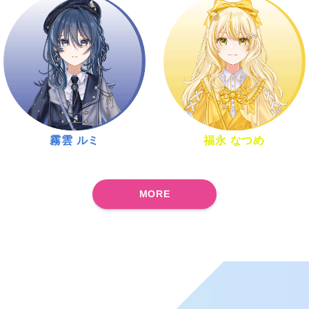
霧雲 ルミ
福永 なつめ
MORE