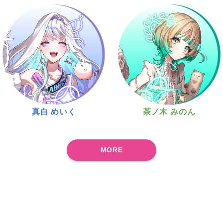
真白 めいく
茶ノ木 みのん
MORE